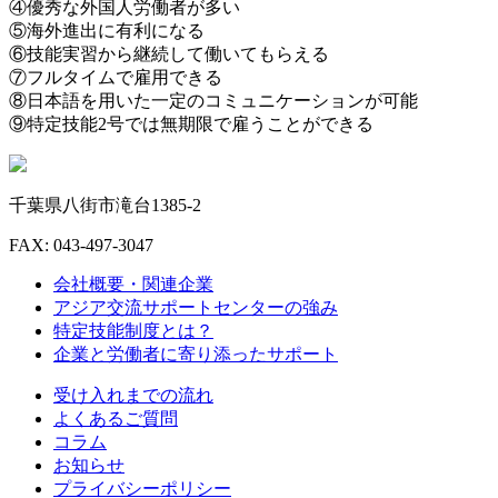
④優秀な外国人労働者が多い
⑤海外進出に有利になる
⑥技能実習から継続して働いてもらえる
⑦フルタイムで雇用できる
⑧日本語を用いた一定のコミュニケーションが可能
⑨特定技能2号では無期限で雇うことができる
千葉県八街市滝台1385-2
FAX:
043-497-3047
会社概要・関連企業
アジア交流サポートセンターの強み
特定技能制度とは？
企業と労働者に寄り添ったサポート
受け入れまでの流れ
よくあるご質問
コラム
お知らせ
プライバシーポリシー